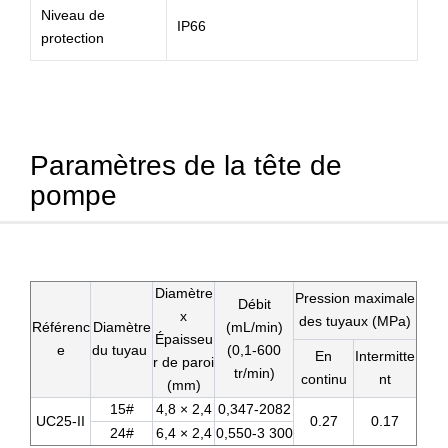
Niveau de
IP66
protection
Paramètres de la tête de
pompe
Diamètre
Pression maximale
Débit
x
des tuyaux (MPa)
Référenc
Diamètre
(mL/min)
Épaisseu
e
du tuyau
(0,1-600
En
Intermitte
r de paroi
tr/min)
continu
nt
(mm)
15#
4,8 × 2,4
0,347-2082
UC25-II
0.27
0.17
24#
6,4 × 2,4
0,550-3 300