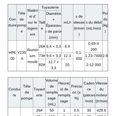
Tuyauterie
Matéri
Tête
Poi
Diamètre
el d'
s de
Con
de
ds
×
sur le
Taill
mL/r
vitesse
s du débit
duire
pomp
(kg
Épaisseu
logem
e
(tr/min
(mL/min)
e
)
r de paroi
ent
)
(mm)
0,69-4
26#
6,4 × 3,3
6.9
200
Alumin
HP6
YZ35
0,1-
ium
73#
9,6 × 3,3
12.3
1,23-7400
2.8
00
-II
600
moulé
12,7 ×
82#
20
2-12 000
3,3
Volume
Heure(
Caden
Vitesse
Tête
de
Précisi
Condui
Tuyaut
s) de
ce
du
de
remplis
on (±
re
erie
remplis
(pièces
moteur
pompe
sage
%)
sage
/min)
(tr/min)
(mL)
26#
50
1
0.5
30
428.6